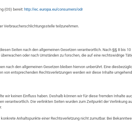
ng (OS) bereit:
http://ec.europa.eu/consumers/odr
einer Verbraucherschlichtungsstelle teilzunehmen.
 diesen Seiten nach den allgemeinen Gesetzen verantwortlich. Nach §§ 8 bis 10
zu überwachen oder nach Umständen zu forschen, die auf eine rechtswidrige Täti
nen nach den allgemeinen Gesetzen bleiben hiervon unberührt. Eine diesbezügli
den von entsprechenden Rechtsverletzungen werden wir diese Inhalte umgehend
alte wir keinen Einfluss haben. Deshalb können wir für diese fremden Inhalte a
Seiten verantwortlich. Die verlinkten Seiten wurden zum Zeitpunkt der Verlinkung
r.
hne konkrete Anhaltspunkte einer Rechtsverletzung nicht zumutbar. Bei Bekannt