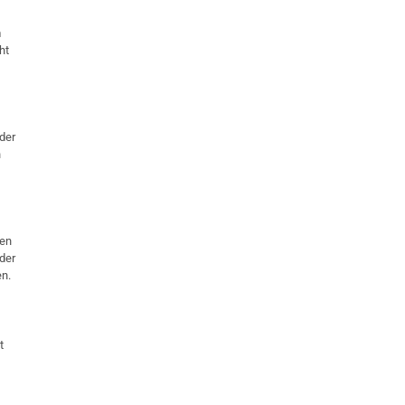
m
ht
oder
n
ten
der
n.
t