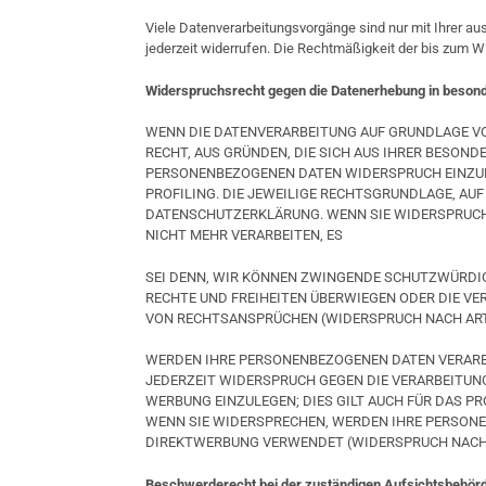
Viele Datenverarbeitungsvorgänge sind nur mit Ihrer ausd
jederzeit widerrufen. Die Rechtmäßigkeit der bis zum Wi
Widerspruchsrecht gegen die Datenerhebung in besond
WENN DIE DATENVERARBEITUNG AUF GRUNDLAGE VON A
RECHT, AUS GRÜNDEN, DIE SICH AUS IHRER BESOND
PERSONENBEZOGENEN DATEN WIDERSPRUCH EINZULE
PROFILING. DIE JEWEILIGE RECHTSGRUNDLAGE, AUF
DATENSCHUTZERKLÄRUNG. WENN SIE WIDERSPRUCH
NICHT MEHR VERARBEITEN, ES
SEI DENN, WIR KÖNNEN ZWINGENDE SCHUTZWÜRDIGE
RECHTE UND FREIHEITEN ÜBERWIEGEN ODER DIE V
VON RECHTSANSPRÜCHEN (WIDERSPRUCH NACH ART. 
WERDEN IHRE PERSONENBEZOGENEN DATEN VERARBEI
JEDERZEIT WIDERSPRUCH GEGEN DIE VERARBEITUN
WERBUNG EINZULEGEN; DIES GILT AUCH FÜR DAS P
WENN SIE WIDERSPRECHEN, WERDEN IHRE PERSON
DIREKTWERBUNG VERWENDET (WIDERSPRUCH NACH AR
Beschwerderecht bei der zuständigen Aufsichtsbehör