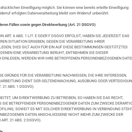
rücklichen Einwilligung möglich. Sie können eine bereits erteilte Einwilligung
derruf erfolgten Datenverarbeitung bleibt vom Widerruf unberührt.
eren Fällen sowie gegen Direktwerbung (Art. 21 DSGVO)
RT. 6 ABS. 1 LIT. E ODER F DSGVO ERFOLGT, HABEN SIE JEDERZEIT DAS
EREN SITUATION ERGEBEN, GEGEN DIE VERARBEITUNG IHRER
GEN; DIES GILT AUCH FÜR EIN AUF DIESE BESTIMMUNGEN GESTÜTZTES
 DENEN EINE VERARBEITUNG BERUHT, ENTNEHMEN SIE DIESER
 EINLEGEN, WERDEN WIR IHRE BETROFFENEN PERSONENBEZOGENEN DATE
 GRÜNDE FÜR DIE VERARBEITUNG NACHWEISEN, DIE IHRE INTERESSEN,
ERARBEITUNG DIENT DER GELTENDMACHUNG, AUSÜBUNG ODER VERTEIDIGU
21 ABS. 1 DSGVO).
TET, UM DIREKTWERBUNG ZU BETREIBEN, SO HABEN SIE DAS RECHT,
G SIE BETREFFENDER PERSONENBEZOGENER DATEN ZUM ZWECKE DERARTI
ROFILING, SOWEIT ES MIT SOLCHER DIREKTWERBUNG IN VERBINDUNG STEHT
ENBEZOGENEN DATEN ANSCHLIESSEND NICHT MEHR ZUM ZWECKE DER
T. 21 ABS. 2 DSGVO).
de