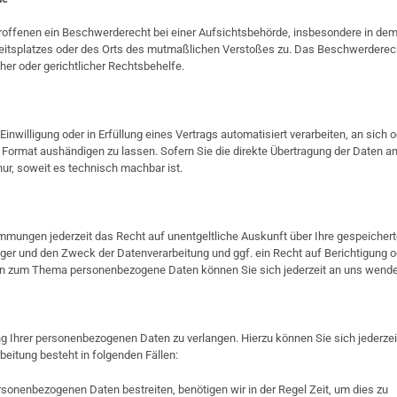
roffenen ein Beschwerderecht bei einer Aufsichtsbehörde, insbesondere in de
rbeitsplatzes oder des Orts des mutmaßlichen Verstoßes zu. Das Beschwerderec
er oder gerichtlicher Rechtsbehelfe.
Einwilligung oder in Erfüllung eines Vertrags automatisiert verarbeiten, an sich 
 Format aushändigen zu lassen. Sofern Sie die direkte Übertragung der Daten a
nur, soweit es technisch machbar ist.
mungen jederzeit das Recht auf unentgeltliche Auskunft über Ihre gespeicher
r und den Zweck der Datenverarbeitung und ggf. ein Recht auf Berichtigung o
gen zum Thema personenbezogene Daten können Sie sich jederzeit an uns wende
g Ihrer personenbezogenen Daten zu verlangen. Hierzu können Sie sich jederzei
eitung besteht in folgenden Fällen:
rsonenbezogenen Daten bestreiten, benötigen wir in der Regel Zeit, um dies zu