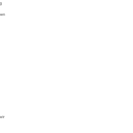
ng
nen
wir