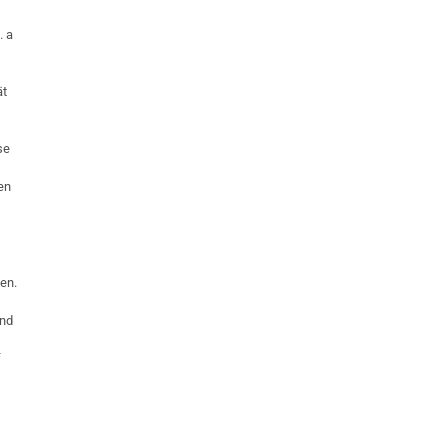
. a
ät
se
en
en.
ind
f