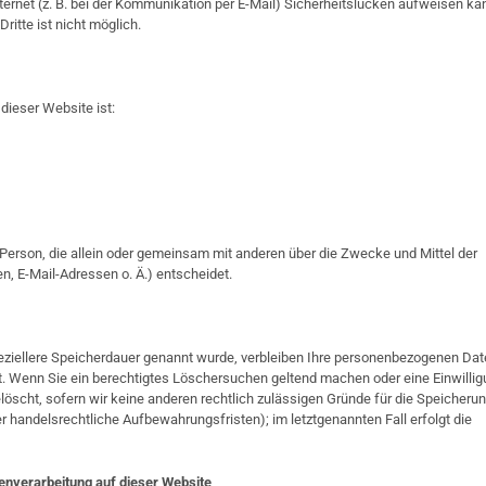
ternet (z. B. bei der Kommunikation per E-Mail) Sicherheitslücken aufweisen ka
ritte ist nicht möglich.
 dieser Website ist:
he Person, die allein oder gemeinsam mit anderen über die Zwecke und Mittel der
, E-Mail-Adressen o. Ä.) entscheidet.
eziellere Speicherdauer genannt wurde, verbleiben Ihre personenbezogenen Da
llt. Wenn Sie ein berechtigtes Löschersuchen geltend machen oder eine Einwilli
löscht, sofern wir keine anderen rechtlich zulässigen Gründe für die Speicheru
r handelsrechtliche Aufbewahrungsfristen); im letztgenannten Fall erfolgt die
enverarbeitung auf dieser Website